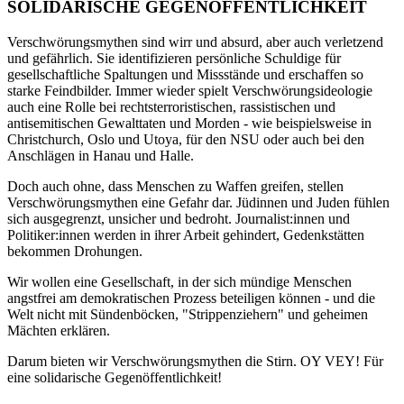
SOLIDARISCHE GEGENÖFFENTLICHKEIT
Verschwörungsmythen sind wirr und absurd, aber auch verletzend
und gefährlich. Sie identifizieren persönliche Schuldige für
gesellschaftliche Spaltungen und Missstände und erschaffen so
starke Feindbilder. Immer wieder spielt Verschwörungsideologie
auch eine Rolle bei rechtsterroristischen, rassistischen und
antisemitischen Gewalttaten und Morden - wie beispielsweise in
Christchurch, Oslo und Utoya, für den NSU oder auch bei den
Anschlägen in Hanau und Halle.
Doch auch ohne, dass Menschen zu Waffen greifen, stellen
Verschwörungsmythen eine Gefahr dar. Jüdinnen und Juden fühlen
sich ausgegrenzt, unsicher und bedroht. Journalist:innen und
Politiker:innen werden in ihrer Arbeit gehindert, Gedenkstätten
bekommen Drohungen.
Wir wollen eine Gesellschaft, in der sich mündige Menschen
angstfrei am demokratischen Prozess beteiligen können - und die
Welt nicht mit Sündenböcken, "Strippenziehern" und geheimen
Mächten erklären.
Darum bieten wir Verschwörungsmythen die Stirn. OY VEY! Für
eine solidarische Gegenöffentlichkeit!